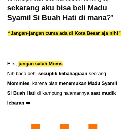
sekarang aku bisa beli Madu
Syamil Si Buah Hati di mana
?”
“Jangan-jangan cuma ada di Kota Besar aja nih!”
Eits,
jangan salah Moms
,
Nih baca deh,
secuplik kebahagiaan
seorang
Mommies
, karena bisa
menemukan Madu Syamil
Si Buah Hati
di kampung halamannya
saat mudik
lebaran
❤️